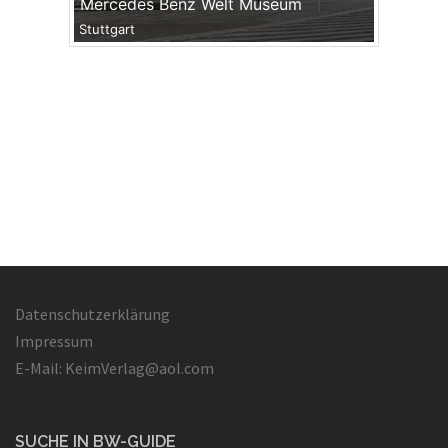
Mercedes Benz Welt Museum
Stuttgart
Datenschutzerklärung
Impressum
E-Mail: KeimVerlag@aol.com
SUCHE IN BW-GUIDE