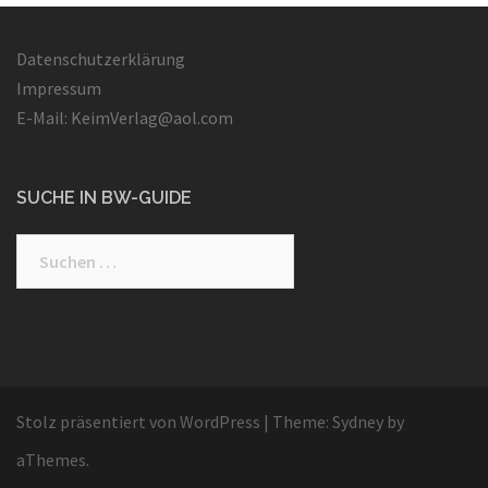
Datenschutzerklärung
Impressum
E-Mail: KeimVerlag@aol.com
SUCHE IN BW-GUIDE
Suchen
nach:
Stolz präsentiert von WordPress
|
Theme:
Sydney
by
aThemes.